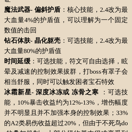
魔法武器-
偏斜护盾
：核心技能，2.4改为最
大血量4%的护盾值，可以理解为一个固定
数值的击回
钻石体肤-
晶化躯壳
：可选技能，2.4改为最
大血量80%的护盾值
时间延缓
：可选技能，符文可自由选择，眩
晕及减速的控制效果拔群，打boss有罩子会
相当舒服，同时可以触发困者宝石特效
冰霜新星-
深度冰冻或
冻骨之寒
：可选技
能，10%暴击收益约为12%-13%，增伤幅度
并不明显且并不加强本身的控制效果；33%
的A2类易伤收益超过20%，但由于不死鸟do