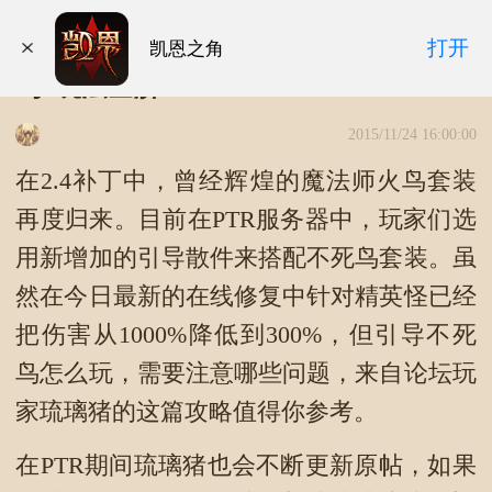
暗黑3补丁2.4测试魔法师“引导不死
打开
凯恩之角
鸟”玩法全解
2015/11/24 16:00:00
在2.4补丁中，曾经辉煌的魔法师火鸟套装
再度归来。目前在PTR服务器中，玩家们选
用新增加的引导散件来搭配不死鸟套装。虽
然在今日最新的在线修复中针对精英怪已经
把伤害从1000%降低到300%，但引导不死
鸟怎么玩，需要注意哪些问题，来自论坛玩
家琉璃猪的这篇攻略值得你参考。
在PTR期间琉璃猪也会不断更新原帖，如果