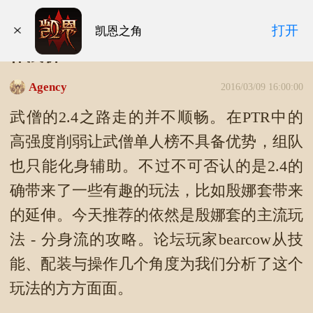
暗黑3补丁2.4武僧殷娜套技能配装与操
打开
凯恩之角
作浅析
Agency
2016/03/09 16:00:00
武僧的2.4之路走的并不顺畅。在PTR中的
高强度削弱让武僧单人榜不具备优势，组队
也只能化身辅助。不过不可否认的是2.4的
确带来了一些有趣的玩法，比如殷娜套带来
的延伸。今天推荐的依然是殷娜套的主流玩
法 - 分身流的攻略。论坛玩家bearcow从技
能、配装与操作几个角度为我们分析了这个
玩法的方方面面。