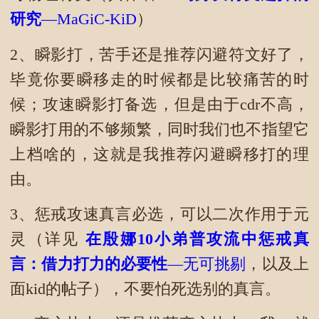
研究
—MaGiC-KiD
）
2、瞬影打，苦手还是推荐闪避符文好了，
毕竟你要瞬移走的时候都是比较痛苦的时
候；攻速瞬影打备选，但是由于cdr不高，
瞬影打用的不够频繁，同时我们也不指望它
上档啥的，这就是我推荐闪避瞬移打的理
由。
3、惩戒攻速真言必选，可以二次作用于元
灵（详见
在殷娜10小弟普攻流中惩戒真
言：借力打力的必要性
—无可挑剔
，以及上
面kid的帖子），不要怕死选别的真言。