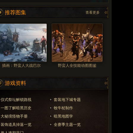
推荐图集
查看更多
插画：野蛮人大战巴尔
野蛮人全技能动图图鉴
游戏资料
仪式祭坛解锁路线
套装地下城专题
一图了解暗黑历史
牧牛杖制作
大秘境怪物手册
暗黑地图学
装饰道具掉落一览
全赛季主题一览
单人速刷蓝门