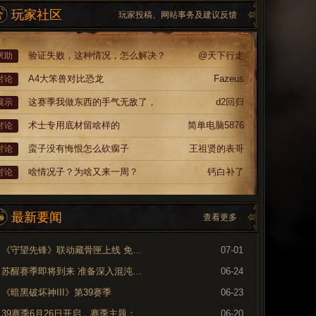
玩家社区
玩家投稿、网站事务及建议反馈
验证失败，这种情况，怎么解决？
@天下行走
求助
A4大笨兽对比恐龙
Fazeus
讨论
这赛季我做东西的手气无敌了，
d2回归
展示
术士专用底材留啥样的
简单电脑5876
讨论
蛮子没有悔恨怎么砍瘸子
王祖贤的表哥
讨论
啥情况子？为啥又来一周？
钙白补了
讨论
最新要闻
查看更多
《守望先锋》联动藏骨匣上线 免费领取专属外观
07-01
苏醒赛季即将到来 准备深入混沌裂隙
06-24
《暗黑破坏神III》第39赛季
06-23
39赛季6月26日开启，赛季主题：奈非天之影
06-20