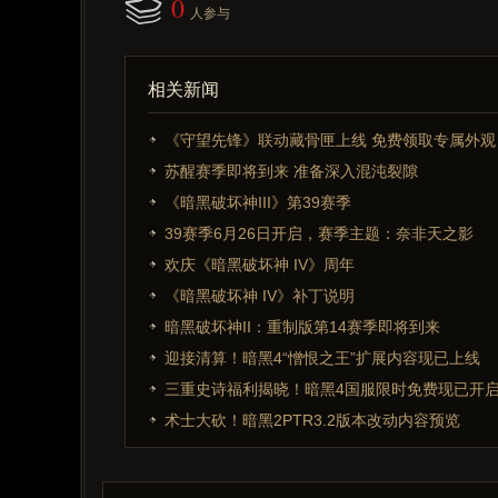
0
人参与
相关新闻
《守望先锋》联动藏骨匣上线 免费领取专属外观
苏醒赛季即将到来 准备深入混沌裂隙
《暗黑破坏神III》第39赛季
39赛季6月26日开启，赛季主题：奈非天之影
欢庆《暗黑破坏神 IV》周年
《暗黑破坏神 IV》补丁说明
暗黑破坏神II：重制版第14赛季即将到来
迎接清算！暗黑4“憎恨之王”扩展内容现已上线
三重史诗福利揭晓！暗黑4国服限时免费现已开
术士大砍！暗黑2PTR3.2版本改动内容预览