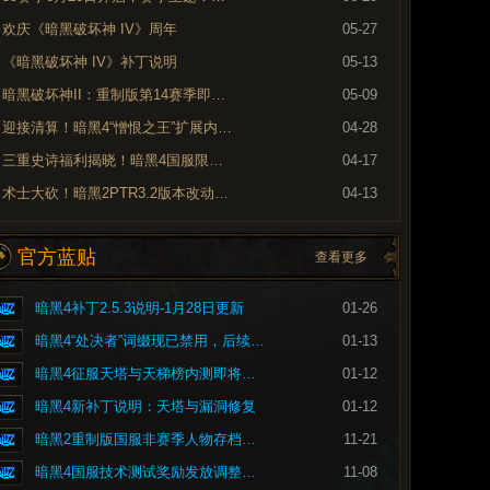
欢庆《暗黑破坏神 IV》周年
05-27
《暗黑破坏神 IV》补丁说明
05-13
暗黑破坏神II：重制版第14赛季即将到来
05-09
迎接清算！暗黑4“憎恨之王”扩展内容现已上线
04-28
三重史诗福利揭晓！暗黑4国服限时免费现已开启
04-17
术士大砍！暗黑2PTR3.2版本改动内容预览
04-13
官方蓝贴
查看更多
暗黑4补丁2.5.3说明-1月28日更新
01-26
暗黑4“处决者”词缀现已禁用，后续将重做
01-13
暗黑4征服天塔与天梯榜内测即将开启
01-12
暗黑4新补丁说明：天塔与漏洞修复
01-12
暗黑2重制版国服非赛季人物存档问题的修复公告
11-21
暗黑4国服技术测试奖励发放调整公告
11-08