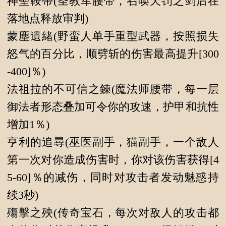
神聖鞍帶
(圣教军腰带，召唤天罚之剑后在
落地点释放审判)
蒙塵遺緒
(野蛮人单手重型武器，按照损失
怒气的百分比，顺劈斩的伤害最高提升[300
-400]％)
法祖拉的不可信之鍊
(魔法师腰带，每一层
御法者形态叠加可令你的攻速，护甲和抗性
增加1％)
亨利的追尋
(巫医副手，猫副手，一个敌人
第一次对你造成伤害时，你对该伤害获得[4
5-60]％的减伤，同时对攻击者发动魅惑持
续3秒)
殤擊之殃
(传奇宝石，每次对敌人的攻击都