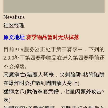
Nevalistis
社区经理
原文地址
赛季物品暂时无法掉落
目前PTR服务器正处于第三赛季中，下列的
2.3.0补丁第四赛季物品在进入第四赛季前还
不会掉落。
惡魔消亡
(猎魔人弩枪，尖刺陷阱-粘附陷阱
在爆炸时会扩散到周围敌人身上)
猛獅之爪
(武僧拳套武僧，七星闪额外攻击7
次)