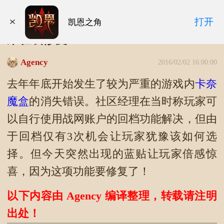
暗黑3蓝贴：魔盒萃取消失的Bug即将迎
打开
凯恩之角
来在线修复
Agency
2016/02/02 16:00:00
去年年底开始发生了较为严重的游戏内
卡奈
魔盒
的消失错误。社区经理在当时称玩家可
以自行使用战网账户的回档功能解决，但由
于回档仅有3次机会让玩家犹豫该如何选
择。但今天突然出现的蓝贴让玩家倍感惊
喜，因为这项功能要修复了！
以下内容由 Agency 编译整理，转载请注明
出处！