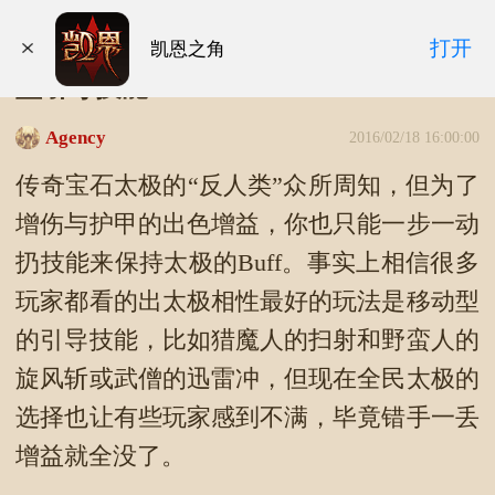
暗黑3蓝贴：太极强势或调整 专注移动
打开
凯恩之角
型引导技能
Agency
2016/02/18 16:00:00
传奇宝石太极的“反人类”众所周知，但为了
增伤与护甲的出色增益，你也只能一步一动
扔技能来保持太极的Buff。事实上相信很多
玩家都看的出太极相性最好的玩法是移动型
的引导技能，比如猎魔人的扫射和野蛮人的
旋风斩或武僧的迅雷冲，但现在全民太极的
选择也让有些玩家感到不满，毕竟错手一丢
增益就全没了。