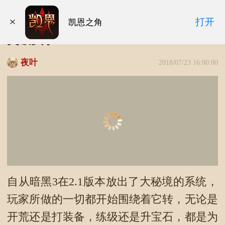
终于通关了！暗黑3亚服四人小队150层
打开
凯恩之角
突破实录
夜叶
2018/07/23 16:00:00
自从暗黑3在2.1版本放出了大秘境的系统，
玩家所做的一切都开始围绕着它转，无论是
开荒还是打装备，练级还是升宝石，都是为