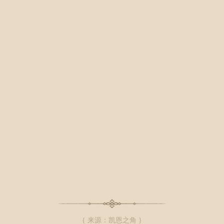
{ 来源：凯恩之角 }